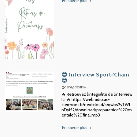
En savoir plus
😎 Interview Sporti'Cham
😎
05/02/2025 11:36
🔥 Retrouvez l'intégralité de l'interview
Ici 🔥 https://webradio.ac-
clermont.fr/nextcloud/s/qwbs2yTWf
nDyi52/download/preparatrice%20m
entale%20final.mp3
En savoir plus