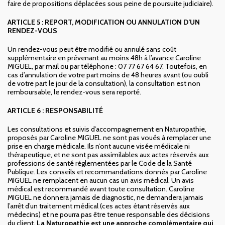
faire de propositions déplacées sous peine de poursuite judiciaire).
ARTICLE 5 : REPORT, MODIFICATION OU ANNULATION D’UN
RENDEZ-VOUS
Un rendez-vous peut être modifié ou annulé sans coût
supplémentaire en prévenant au moins 48h à l’avance Caroline
MIGUEL, par mail ou par téléphone : 07 77 67 64 67. Toutefois, en
cas d’annulation de votre part moins de 48 heures avant (ou oubli
de votre part le jour de la consultation), la consultation est non
remboursable, le rendez-vous sera reporté.
ARTICLE 6 : RESPONSABILITÉ
Les consultations et suivis d’accompagnement en Naturopathie,
proposés par Caroline MIGUEL ne sont pas voués à remplacer une
prise en charge médicale. Ils n’ont aucune visée médicale ni
thérapeutique, et ne sont pas assimilables aux actes réservés aux
professions de santé réglementées par le Code de la Santé
Publique. Les conseils et recommandations donnés par Caroline
MIGUEL ne remplacent en aucun cas un avis médical. Un avis
médical est recommandé avant toute consultation. Caroline
MIGUEL ne donnera jamais de diagnostic, ne demandera jamais
l’arrêt d’un traitement médical (ces actes étant réservés aux
médecins) et ne pourra pas être tenue responsable des décisions
du client.
La Naturopathie est une approche complémentaire qui