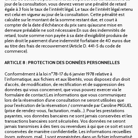
jour de la consultation, vous devrez verser une pénalité de retard
égale à 3 fois le taux de l’intérêt légal. Le taux de l’intérêt légal retenu
est celui en vigueur au jour de la consultation. Cette pénalité est
calculée sur le montant de la somme restant due, et court à
compter de la date d’échéance du prix sans qu’aucune mise en
demeure préalable ne soit nécessaire.En sus des indemnités de
retard, toute somme non payée à sa date d’exigibilité produira de
plein droit le paiement d’une indemnité forfaitaire de 40 euros due
au titre des frais de recouvrement (Article D. 441-5 du code de
commerce).
ARTICLE 8 : PROTECTION DES DONNÉES PERSONNELLES
Conformément à la loi n°78-17 du 6 janvier 1978 relative à
l’informatique, aux fichiers et aux libertés, vous disposez d’un droit
d’accès, de modification, de rectification et de suppression des
données qui vous concernent, que vous pouvez exercer via le
formulaire de contact.Les informations que vous communiquez
lors de la réservation d’une consultation ne seront utilisées que
pour l’exécution de la réservation / commande par Caroline MIGUEL
(prise de rendez-vous, facturation, mails…). Pour les prestations
payantes, vos données bancaires ne sont jamais conservées et les
transactions bancaires sont sécurisées. Vos données ne seront
jamais transmises à des tiers ou revendues à qui que ce soit et sont
conservées de manière confidentielle. Les informations recueillies
(nom, prénom, mail…) sont enregistrées dans un fichier informatisé