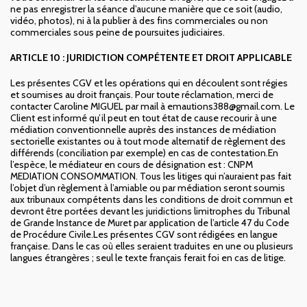
ne pas enregistrer la séance d’aucune manière que ce soit (audio,
vidéo, photos), ni à la publier à des fins commerciales ou non
commerciales sous peine de poursuites judiciaires.
ARTICLE 10 : JURIDICTION COMPÉTENTE ET DROIT
APPLICABLE
Les présentes CGV et les opérations qui en découlent sont régies
et soumises au droit français. Pour toute réclamation, merci de
contacter Caroline MIGUEL par mail à emautions388@gmail.com. Le
Client est informé qu’il peut en tout état de cause recourir à une
médiation conventionnelle auprès des instances de médiation
sectorielle existantes ou à tout mode alternatif de règlement des
différends (conciliation par exemple) en cas de contestation.En
l’espèce, le médiateur en cours de désignation est : CNPM
MEDIATION CONSOMMATION. Tous les litiges qui n’auraient pas fait
l’objet d’un règlement à l’amiable ou par médiation seront soumis
aux tribunaux compétents dans les conditions de droit commun et
devront être portées devant les juridictions limitrophes du Tribunal
de Grande Instance de Muret par application de l’article 47 du Code
de Procédure Civile.Les présentes CGV sont rédigées en langue
française. Dans le cas où elles seraient traduites en une ou plusieurs
langues étrangères ; seul le texte français ferait foi en cas de litige.