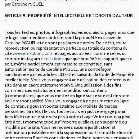
par Caroline MIGUEL.
ARTICLE 9 : PROPRIÉTÉ INTELLECTUELLE ET DROITS D’AUTEUR
:
Tous les textes, photos, infographies, vidéos, audio, pages ainsi que
le logo, sauf mention contraire, sont la propriété exclusive de
Caroline MIGUEL et ne sont pas libres de droits. De ce fait, toute
reproduction ou représentation partielle ou totale du contenu du
site
www.emautions.com
et pages associées, comme celles du
compte instagram
e.mau.tions
quelque procédé ou support que ce
soit, même partiellement est interdite et constitue, sans
autorisation écrite de Caroline MIGUEL, une contrefaçon
sanctionnée par les articles L335-2 et suivants du Code de Propriété
Intellectuelle. Vous vous engagez à une utilisation des contenus du
site dans un cadre strictement privé. Une utilisation à des fins
commerciales est strictement interdite.Tout contenu
(commentaires) que vous mettez en ligne sur ce site est de votre
seule responsabilité. Vous vous engagez à ne pas mettre en ligne
de contenus pouvant porter atteinte aux intérêts de tierces
personnes. Si c’était le cas, tout recours en justice engagé par un
tiers lésé contre le site sera pris à votre charge.Votre contenu peut
être à tout moment et pour n’importe quelle raison supprimé ou
modifié par le site. Vous ne recevez aucune justification et
notification préalablement à la suppression ou à la modification de
votre contenu.Pour les consultations en ligne, vous vous engagez à