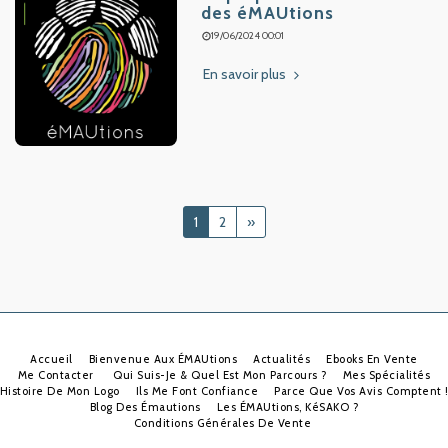
des éMAUtions
19/06/2024 00:01
En savoir plus
1
2
»
Accueil
Bienvenue Aux ÉMAUtions
Actualités
Ebooks En Vente
Me Contacter
Qui Suis-Je & Quel Est Mon Parcours ?
Mes Spécialités
Histoire De Mon Logo
Ils Me Font Confiance
Parce Que Vos Avis Comptent 
Blog Des Émautions
Les ÉMAUtions, KéSAKO ?
Conditions Générales De Vente