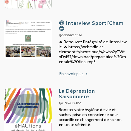
😎 Interview Sporti'Cham
😎
05/02/2025 11:36
🔥 Retrouvez l'intégralité de l'interview
Ici 🔥 https://webradio.ac-
clermont.fr/nextcloud/s/qwbs2yTWf
nDyi52/download/preparatrice%20m
entale%20final.mp3
En savoir plus
La Dépression
Saisonnière
23/10/2024 11:56
Booster votre hygiène de vie et
sachez prise en conscience pour
accueillir ce changement de saison
en toute sérénité.