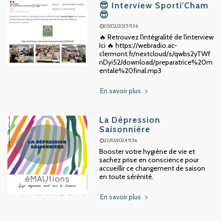
😎 Interview Sporti'Cham
😎
05/02/2025 11:36
🔥 Retrouvez l'intégralité de l'interview
Ici 🔥 https://webradio.ac-
clermont.fr/nextcloud/s/qwbs2yTWf
nDyi52/download/preparatrice%20m
entale%20final.mp3
En savoir plus
La Dépression
Saisonnière
23/10/2024 11:56
Booster votre hygiène de vie et
sachez prise en conscience pour
accueillir ce changement de saison
en toute sérénité.
En savoir plus