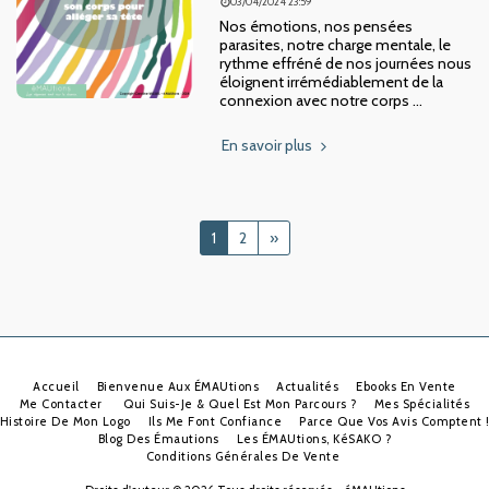
03/04/2024 23:59
Nos émotions, nos pensées
parasites, notre charge mentale, le
rythme effréné de nos journées nous
éloignent irrémédiablement de la
connexion avec notre corps ...
En savoir plus
1
2
»
Accueil
Bienvenue Aux ÉMAUtions
Actualités
Ebooks En Vente
Me Contacter
Qui Suis-Je & Quel Est Mon Parcours ?
Mes Spécialités
Histoire De Mon Logo
Ils Me Font Confiance
Parce Que Vos Avis Comptent 
Blog Des Émautions
Les ÉMAUtions, KéSAKO ?
Conditions Générales De Vente